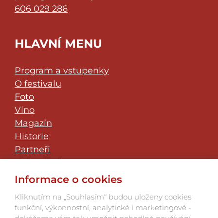
606 029 286
HLAVNÍ MENU
Program a vstupenky
O festivalu
Foto
Víno
Magazín
Historie
Partneři
Klub přátel
JazzFest Znojmo
Informace o cookies
Kontakt
Kliknutím na „Souhlasím“ budou uloženy cookies
funkční, výkonnostní, analytické i marketingové -