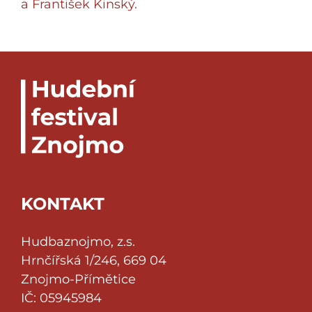
a František Kinský.
KONTAKT
Hudbaznojmo, z.s.
Hrnčířská 1/246, 669 04
Znojmo-Přímětice
IČ: 05945984