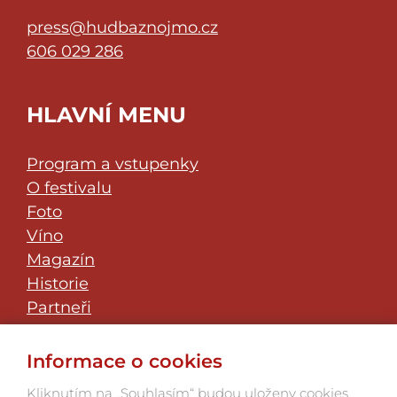
press@hudbaznojmo.cz
606 029 286
HLAVNÍ MENU
Program a vstupenky
O festivalu
Foto
Víno
Magazín
Historie
Partneři
Klub přátel
JazzFest Znojmo
Informace o cookies
Kontakt
Kliknutím na „Souhlasím“ budou uloženy cookies