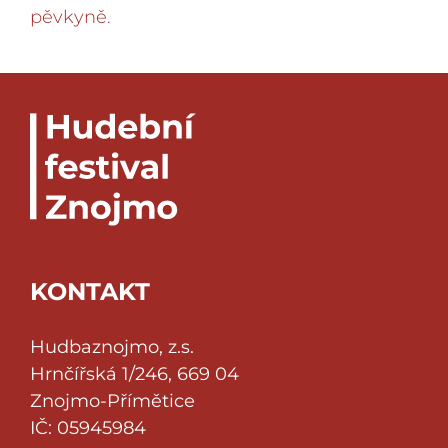
pěvkyně.
KONTAKT
Hudbaznojmo, z.s.
Hrnčířská 1/246, 669 04
Znojmo-Přímětice
IČ: 05945984