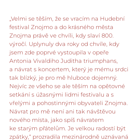
„Velmi se těším, že se vracím na Hudební
festival Znojmo a do krásného města
Znojma právě ve chvíli, kdy slaví 800.
výročí. Uplynuly dva roky od chvíle, kdy
jsem zde poprvé vystoupila v opeře
Antonia Vivaldiho Juditha triumphans,
a návrat s koncertem, který je mému srdci
tak blízký, je pro mě hluboce dojemný.
Nejvíc ze všeho se ale těším na opětovné
setkání s úžasnými lidmi festivalu a s
vřelými a pohostinnými obyvateli Znojma.
Návrat pro mě není ani tak návštěvou
nového místa, jako spíš návratem
ke starým přátelům. Je velkou radostí být
zpátky,“ prozradila mezinárodně uznávaná