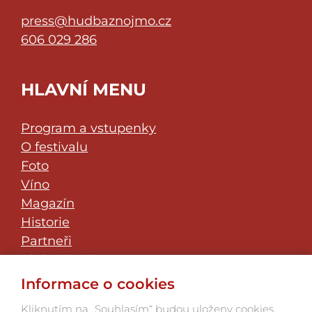
press@hudbaznojmo.cz
606 029 286
HLAVNÍ MENU
Program a vstupenky
O festivalu
Foto
Víno
Magazín
Historie
Partneři
Klub přátel
JazzFest Znojmo
Informace o cookies
Kontakt
Kliknutím na „Souhlasím“ budou uloženy cookies