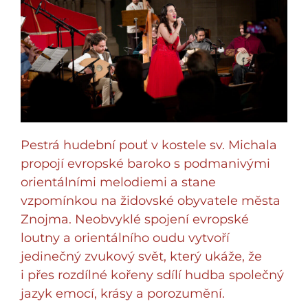
Pestrá hudební pouť v kostele sv. Michala
propojí evropské baroko s podmanivými
orientálními melodiemi a stane
vzpomínkou na židovské obyvatele města
Znojma. Neobvyklé spojení evropské
loutny a orientálního oudu vytvoří
jedinečný zvukový svět, který ukáže, že
i přes rozdílné kořeny sdílí hudba společný
jazyk emocí, krásy a porozumění.