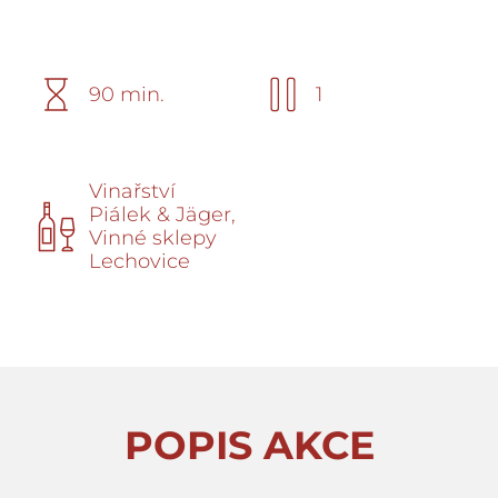
90 min.
1
Vinařství
Piálek & Jäger,
Vinné sklepy
Lechovice
POPIS AKCE