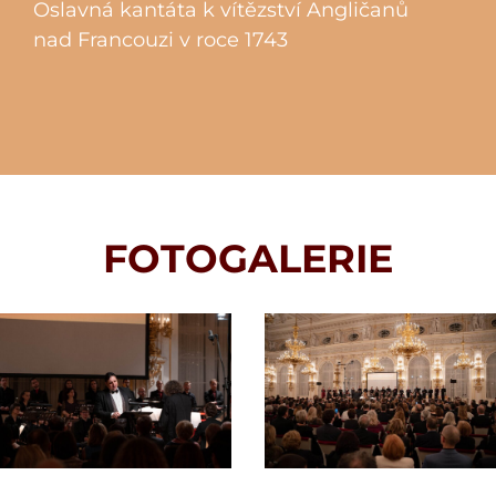
Oslavná kantáta k vítězství Angličanů
nad Francouzi v roce 1743
FOTOGALERIE