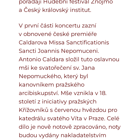
pořádají Hudební festival Znojmo
a Český královský institut.
V první části koncertu zazní
v obnovené české premiéře
Caldarova Missa Sanctificationis
Sancti Joannis Nepomuceni.
Antonio Caldara složil tuto oslavnou
mši ke svatořečení sv. Jana
Nepomuckého, který byl
kanovníkem pražského
arcibiskupství. Mše vznikla v 18.
století z iniciativy pražských
Křížovníků s červenou hvězdou pro
katedrálu svatého Víta v Praze. Celé
dílo je nově notově zpracováno, noty
budou vydány nakladatelstvím