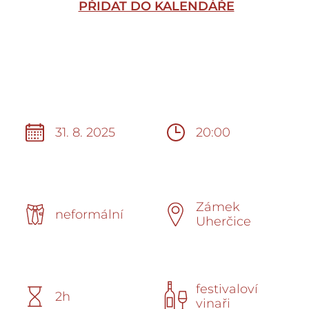
PŘIDAT DO KALENDÁŘE
31. 8. 2025
20:00
Zámek
neformální
Uherčice
festivaloví
2h
vinaři