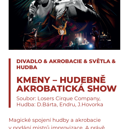
DIVADLO & AKROBACIE & SVĚTLA &
HUDBA
KMENY – HUDEBNĚ
AKROBATICKÁ SHOW
Soubor: Losers Cirque Company,
Hudba: D.Bárta, Endru, J.Hovorka
Magické spojení hudby a akrobacie
v podání mistrů improvizace. A právě