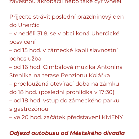
závěsnou akrobacii nebo také cyr wheel.
Přijeďte strávit poslední prázdninový den
do Uherčic:
– v neděli 31.8. se v obci koná Uherčické
posvícení
– od 15 hod. v zámecké kapli slavnostní
bohoslužba
– od 16 hod. Cimbálová muzika Antonína
Stehlíka na terase Penzionu Kolářka
– prodloužená otevírací doba na zámku
do 18 hod. (poslední prohlídka v 17:30)
– od 18 hod. vstup do zámeckého parku
s gastrozónou
– ve 20 hod. začátek představení KMENY
Odjezd autobusu od Městského divadla