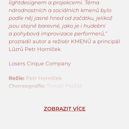
lightdesignem a projekcemi. Téma
národnostních a sociálních kmenů bylo
podle něj jasné hned od začátku, jelikož
jsou stejně barevné, jako je i hudební
a pohybová improvizace performerů,“
prozradil autor a režisér KMENŮ a principál
Lůzrů Petr Horníček.
Losers Cirque Company
Režie:
Petr Horníček
Choreografie:
Tomáš Pražák
Hudba:
Dan Bárta, Ondřej Havlík – Endru,
Jen Hovorka
ZOBRAZIT VÍCE
Kostýmy:
Lucie Červíková
Light design:
Michael Bláha
Zvuk:
Mikoláš Muler