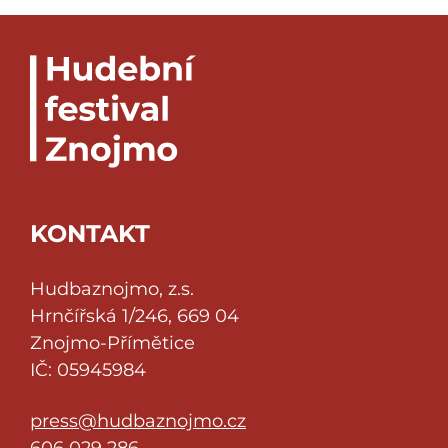
KONTAKT
Hudbaznojmo, z.s.
Hrnčířská 1/246, 669 04
Znojmo-Přímětice
IČ: 05945984
press@hudbaznojmo.cz
606 029 286