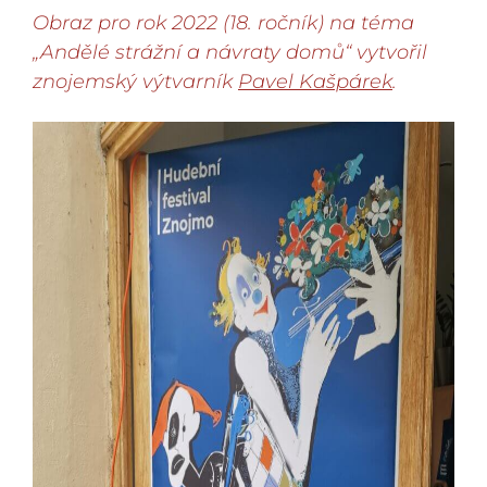
Obraz pro rok 2022 (18. ročník) na téma
„Andělé strážní a návraty domů“ vytvořil
znojemský výtvarník
Pavel Kašpárek
.