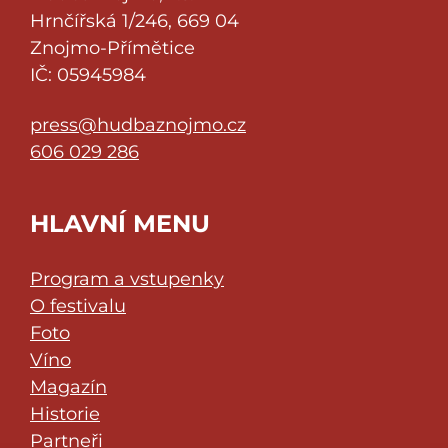
Hrnčířská 1/246, 669 04
Znojmo-Přímětice
IČ: 05945984
press@hudbaznojmo.cz
606 029 286
HLAVNÍ MENU
Program a vstupenky
O festivalu
Foto
Víno
Magazín
Historie
Partneři