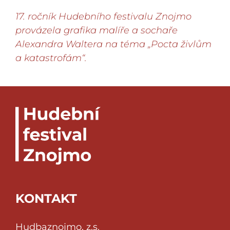
17. ročník Hudebního festivalu Znojmo
provázela grafika malíře a sochaře
Alexandra Waltera na téma „Pocta živlům
a katastrofám“.
KONTAKT
Hudbaznojmo, z.s.