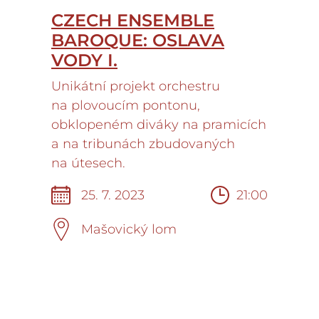
CZECH ENSEMBLE
BAROQUE: OSLAVA
VODY I.
Unikátní projekt orchestru
na plovoucím pontonu,
obklopeném diváky na pramicích
a na tribunách zbudovaných
na útesech.
25. 7. 2023
21:00
V případě nepřízně počasí
sledujte náš web, budeme
Mašovický lom
aktualizovat informace
, pokud
by totiž pršelo, musíme zvolit
náhradní termín.