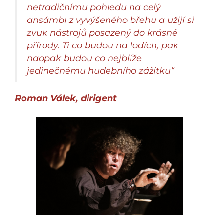
netradičnímu pohledu na celý
ansámbl z vyvýšeného břehu a užijí si
zvuk nástrojů posazený do krásné
přírody. Ti co budou na lodích, pak
naopak budou co nejblíže
jedinečnému hudebního zážitku“
Roman Válek, dirigent