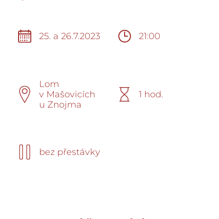
25. a 26.7.2023
21:00
Lom
v Mašovicích
1 hod.
u Znojma
bez přestávky