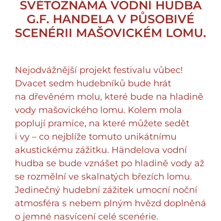
SVĚTOZNÁMÁ VODNÍ HUDBA
G.F. HANDELA V PŮSOBIVÉ
SCENÉRII MAŠOVICKÉM LOMU.
Nejodvážnější projekt festivalu vůbec!
Dvacet sedm hudebníků bude hrát
na dřevěném molu, které bude na hladině
vody mašovického lomu. Kolem mola
poplují pramice, na které můžete sedět
i vy – co nejblíže tomuto unikátnímu
akustickému zážitku. Händelova vodní
hudba se bude vznášet po hladině vody až
se rozmělní ve skalnatých březích lomu.
Jedinečný hudební zážitek umocní noční
atmosféra s nebem plným hvězd doplněná
o jemné nasvícení celé scenérie.