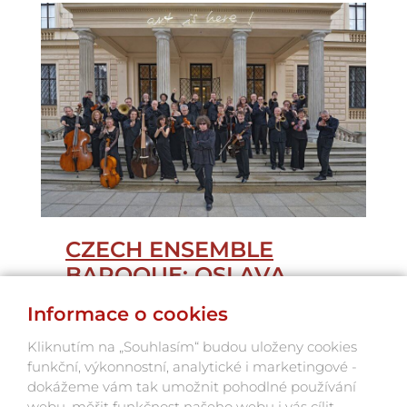
CZECH ENSEMBLE
BAROQUE: OSLAVA
VODY II.
Informace o cookies
Unikátní projekt orchestru
Kliknutím na „Souhlasím“ budou uloženy cookies
na plovoucím pontonu,
funkční, výkonnostní, analytické i marketingové -
obklopeném diváky na pramicích
dokážeme vám tak umožnit pohodlné používání
webu, měřit funkčnost našeho webu i vás cílit