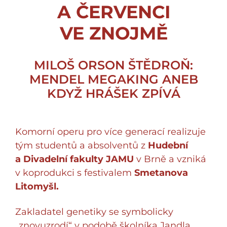
A ČERVENCI
VE ZNOJMĚ
MILOŠ ORSON ŠTĚDROŇ:
MENDEL MEGAKING ANEB
KDYŽ HRÁŠEK ZPÍVÁ
Komorní operu pro více generací realizuje
tým studentů a absolventů z
Hudební
a Divadelní fakulty JAMU
v Brně a vzniká
v koprodukci s festivalem
Smetanova
Litomyšl.
Zakladatel genetiky se symbolicky
„znovuzrodí“ v podobě školníka Jandla