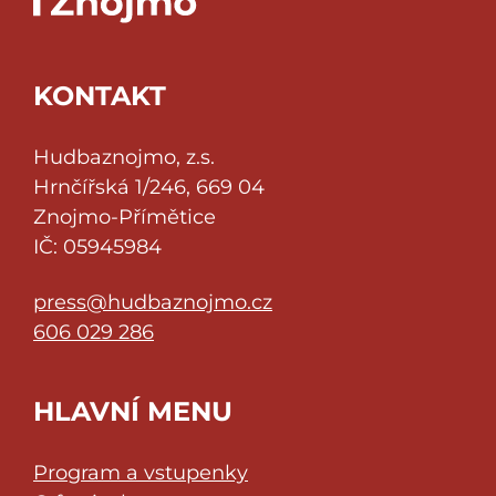
KONTAKT
Hudbaznojmo, z.s.
Hrnčířská 1/246, 669 04
Znojmo-Přímětice
IČ: 05945984
press@hudbaznojmo.cz
606 029 286
HLAVNÍ MENU
Program a vstupenky