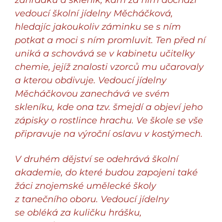
zahrádku a skleník, kam za ním dochází
vedoucí školní jídelny Měcháčková,
Opera přináší Mendelův příběh
hledajíc jakoukoliv záminku se s ním
v přístupné a zábavné formě
potkat a moci s ním promluvit. Ten před ní
dětem i dospělým a naplňuje
uniká a schovává se v kabinetu učitelky
dlouhodobý cíl festivalu rozvíjet
chemie, jejíž znalosti vzorců mu učarovaly
publikum všech generací včetně
a kterou obdivuje. Vedoucí jídelny
nejmladších diváků. Díky
Měcháčkovou zanechává ve svém
spolupráci s HF JAMU dostávají
skleníku, kde ona tzv. šmejdí a objeví jeho
příležitost mladí výkonní umělci,
zápisky o rostlince hrachu.
Ve škole se vše
kteří jsou pověřeni kompletní
připravuje na výroční oslavu v kostýmech.
realizací tohoto operního díla – od
produkce, přes tvorbu scény
V druhém dějství se odehrává školní
a kostýmů až po režii a obsazení
akademie, do které budou zapojeni také
ústředních rolí i orchestru.
žáci znojemské umělecké školy
z tanečního oboru.
Vedoucí jídelny
Komorní operu pro více generací
se obléká za kuličku hrášku,
realizuje tým studentů z
Hudební